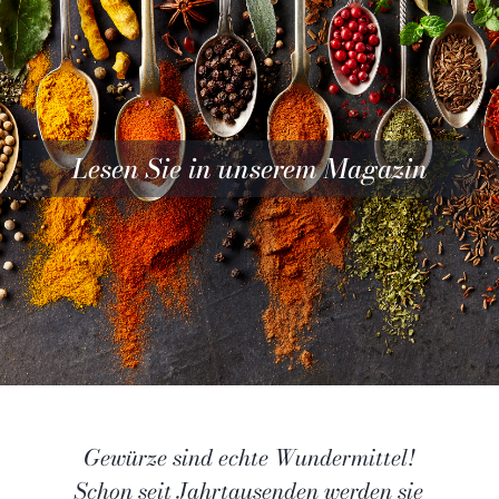
Lesen Sie in unserem Magazin
e
Gewürze sind echte Wundermittel!
Schon seit Jahrtausenden werden sie
für kulinarische und medizinische
Zwecke eingesetzt. Auch in der