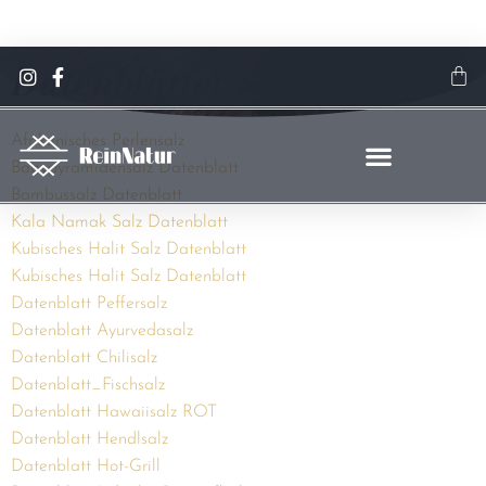
Jetzt sparen! 15 % Rabatt auf alle Gewürze & Spezialsalze
Datenblätter
Hier klicken
Afrikanisches Perlensalz
Babypyramidensalz Datenblatt
Bambussalz Datenblatt
Kala Namak Salz Datenblatt
Kubisches Halit Salz Datenblatt
Kubisches Halit Salz Datenblatt
Datenblatt Peffersalz
Datenblatt Ayurvedasalz
Datenblatt Chilisalz
Datenblatt_Fischsalz
Datenblatt Hawaiisalz ROT
Datenblatt Hendlsalz
Datenblatt Hot-Grill