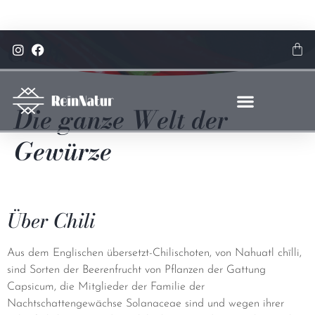
Code: 15%reinrabatt
J
Chili
Hier klicken
Die ganze Welt der
Gewürze
Über Chili
Aus dem Englischen übersetzt-Chilischoten, von Nahuatl chīlli,
sind Sorten der Beerenfrucht von Pflanzen der Gattung
Capsicum, die Mitglieder der Familie der
Nachtschattengewächse Solanaceae sind und wegen ihrer