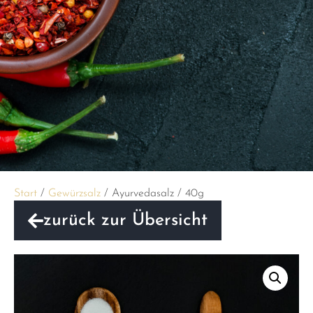
Start
/
Gewürzsalz
/ Ayurvedasalz / 40g
zurück zur Übersicht