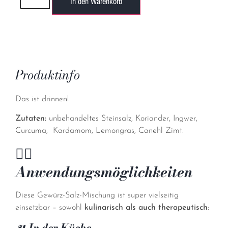
In den Warenkorb
Produktinfo
Das ist drinnen!
Zutaten:
unbehandeltes Steinsalz, Koriander, Ingwer,
Curcuma,
Kardamom, Lemongras, Canehl Zimt.
🧘‍♀️
Anwendungsmöglichkeiten
Diese Gewürz-Salz-Mischung ist super vielseitig
einsetzbar – sowohl
kulinarisch als auch therapeutisch
:
🍴
In der Küche