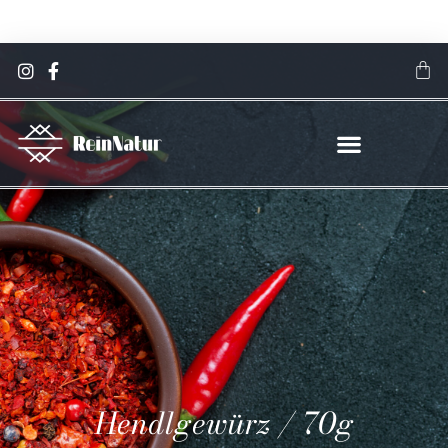
Jetzt sparen! 15 % Rabatt auf alle Gewürze & Spezialsalze
Hier klicken
Hendlgewürz / 70g