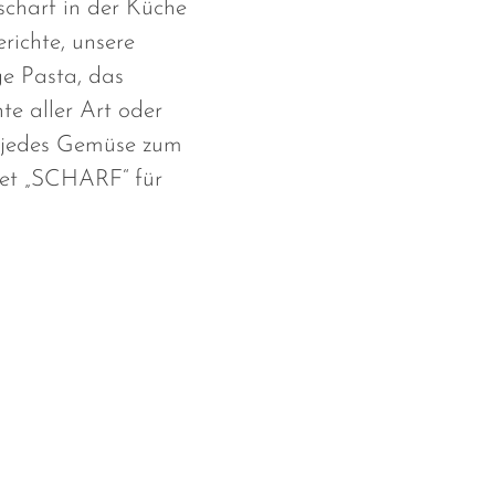
 scharf in der Küche
erichte, unsere
ge Pasta, das
te aller Art oder
s jedes Gemüse zum
set „SCHARF“ für