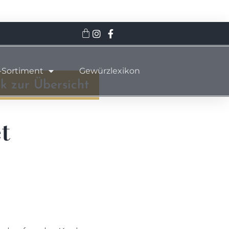
Code: 15%reinrabatt
Hier klicken
-Sortiment
Gewürzlexikon
k zur Übersicht
t