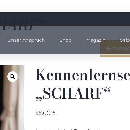
zialsalze
CHARF“
Unser Anspruch
Shop
Magazin
Salz
zurüc
Kennenlernse
„SCHARF“
35,00
€