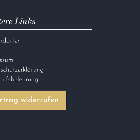
ere Links
ndarten
essum
schutzerklärung
rufsbelehrung
rtrag widerrufen