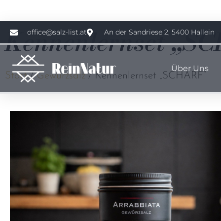
Jetzt sparen! 15 % Rabatt auf alle Gewürze & Spe
Kennenlernset „S
office@salz-list.at
An der Sandriese 2, 5400 Hallein
Hier klicken
Über Uns
Start
/
Gewürzsalz
/ Kennenlernset „SCHARF“