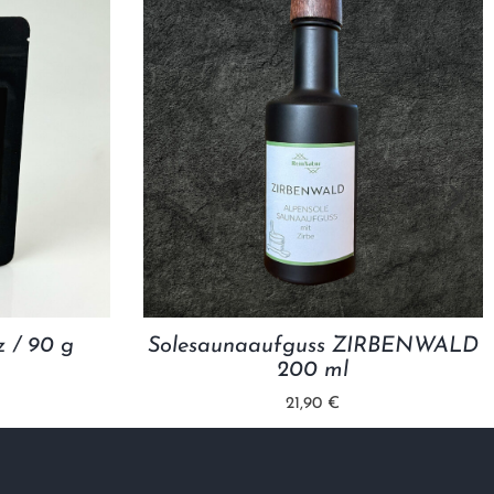
 / 90 g
Solesaunaaufguss ZIRBENWALD
200 ml
21,90 €