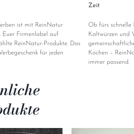
n
Zeit
rben ist mit ReinNatur
Ob fürs schnell
. Euer Firmenlabel auf
Kaltwürzen und V
hlte ReinNatur-Produkte. Das
gemeinschaftlich
Werbegeschenk für jeden
Kochen – ReinNa
immer passend.
nliche
odukte