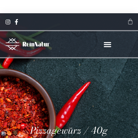
Jetzt sparen! 15 % Rabatt auf alle Gewürze & Spezialsalze
Hier klicken
Pizzagewürz / 40g