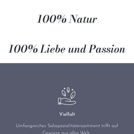
100% Natur
100% Liebe und Passion
Vielfalt
Umfangreiches Salzspezialitätensortiment trifft auf
Gewürze aus aller Welt.