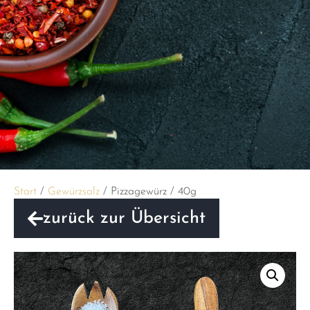
Start
/
Gewürzsalz
/ Pizzagewürz / 40g
zurück zur Übersicht