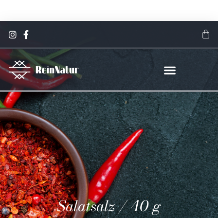
Jetzt sparen! 15 % Rabatt auf alle Gewürze & Spezialsalze
Hier klicken
Salatsalz / 40 g