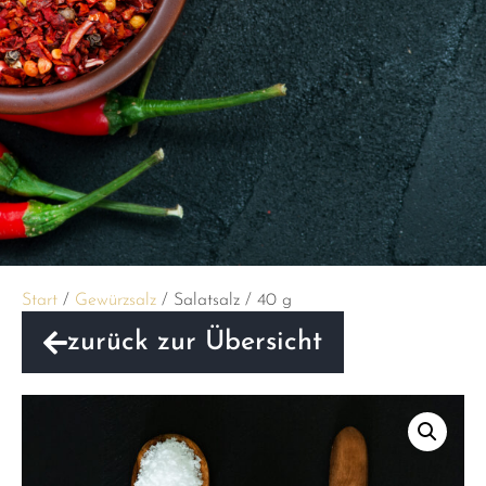
Start
/
Gewürzsalz
/ Salatsalz / 40 g
zurück zur Übersicht