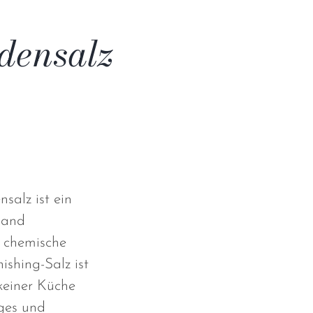
densalz
alz ist ein
Hand
d chemische
nishing-Salz ist
keiner Küche
ges und