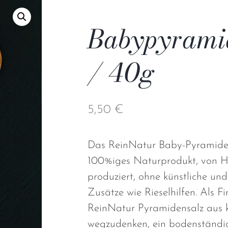
Babypyrami
/ 40g
5,50
€
Das ReinNatur Baby-Pyramidens
100%iges Naturprodukt, von 
produziert, ohne künstliche un
Zusätze wie Rieselhilfen. Als Fi
ReinNatur Pyramidensalz aus 
wegzudenken, ein bodenständi