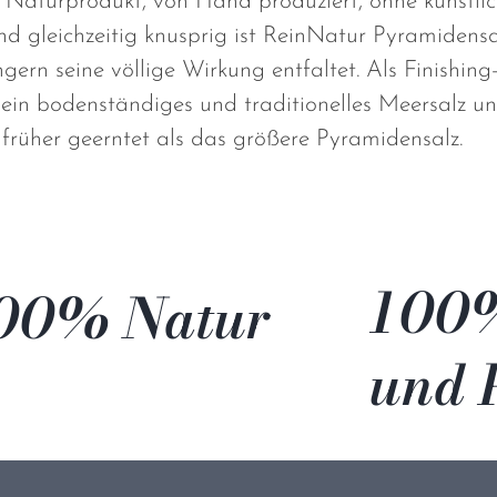
 Naturprodukt, von Hand produziert, ohne künstli
d gleichzeitig knusprig ist ReinNatur Pyramidensa
gern seine völlige Wirkung entfaltet. Als Finishing
in bodenständiges und traditionelles Meersalz un
früher geerntet als das größere Pyramidensalz.
100%
00% Natur
und 