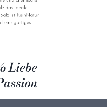
che und chemische
lz das ideale
-Salz ist ReinNatur
d einzigartiges
 Liebe
Passion