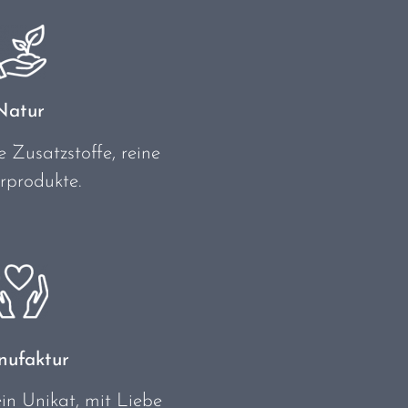
Natur
 Zusatzstoffe, reine
rprodukte.
ufaktur
in Unikat, mit Liebe