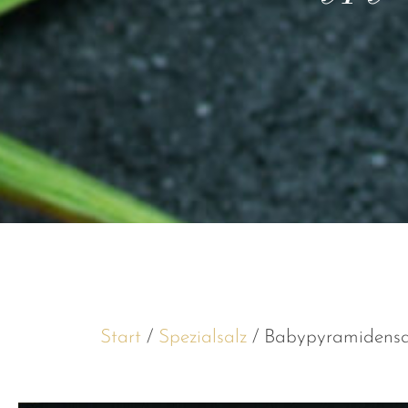
Start
/
Spezialsalz
/ Babypyramidensa